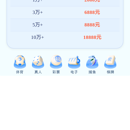
您可同时关注“北京大