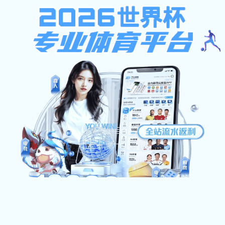
海星体育TV,手机腾讯网体育
体育彩票大乐透
SCHOOL OF GOVERNMENT PEKING UNIVERSITY
首页
足彩计算器胜
党群工作
师资队伍
学科建设
平负概况
院友服务
首页
政管校友
院友服务
»
»
» 校友
海星体育TV,手机
校友卡办理
第一步
注册认证校友身份
微信搜索“北大校友”