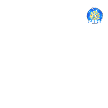
提交信息后，系统会
转到学籍认证环节，为
同等效力）。
Tip：您可同时关注