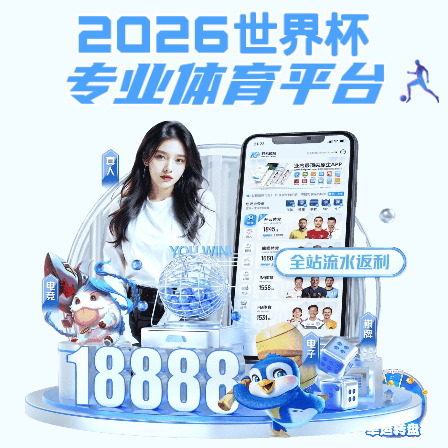
海星体育TV,手机腾讯网体育
体育彩票大乐透
SCHOOL OF GOVERNMENT PEKING UNIVERSITY
首页
足彩计算器胜
党群工作
师资队伍
学科建设
平负概况