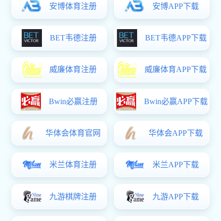
的桥梁，旨在强化学科服务国家、服务社会的能
在座谈交流环节，与会人员围绕队伍建设、
张西峰在总结讲话中对足彩计算器胜平负继
建议，以期推动全校继续教育事业高质量发展。
本次调研增强了学校职能部门与院系的协同
Copyright © www.s
地址：北京大学廖凯原楼 电话：86-10-6275