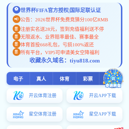
开幕式由足彩计算器胜平负党委副书记句华
为国际校友跨国交流搭建了重要平台，是足彩计
坛为纽带，深化中韩学术合作与人才往来。北京
动中韩在科学研究、人才培养等方面的往来合作。